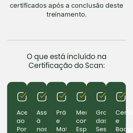
certificados após a conclusão deste
treinamento.
O que está incluído na
Certificação do Scan:
Acesso
Associação
Práticas
Mentoria
Gravações
Certi
ao
à
e
com
das
e
Portal
nossa
Materiais
Especialistas
Sessões
Badg