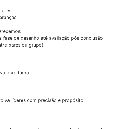
dores
deranças
erecemos:
 fase de desenho até avaliação pós conclusão
ntre pares ou grupo)
va duradoura.
va líderes com precisão e propósito