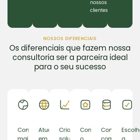
nossos
clientes.
NOSSOS DIFERENCIAIS
Os diferenciais que fazem nossa
consultoria ser a parceira ideal
para o seu sucesso
Com
Atuamos
Criamos
Como
Contamos
Escol
mais
em
soluções
o
com
a