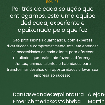
EQUIPE
Por trás de cada solução que
entregamos, está uma equipe
dedicada, experiente e
apaixonada pelo que faz
São profissionais qualificados, com expertise
diversificada e comprometimento total em entender
as necessidades de cada cliente para oferecer
resultados que realmente fazem a diferença.
Juntos, unimos talentos e habilidades para
transformar desafios em oportunidades e levar sua
empresa ao sucesso.
Dantas
Wanderley
Carolina
Laura
Alejan
Emerich
Emerich
Costábile
Alba
Martin