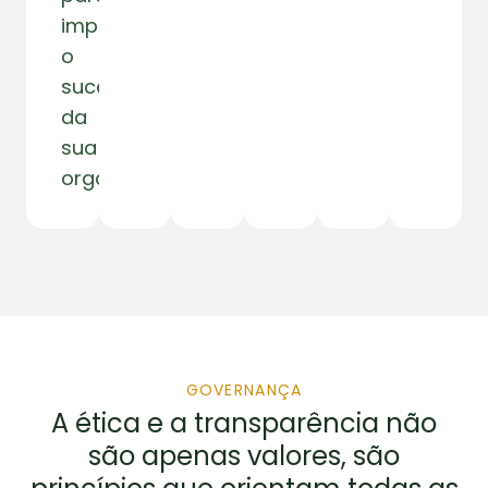
impulsionar
o
sucesso
da
sua
organização.
GOVERNANÇA
A ética e a transparência não
são apenas valores, são