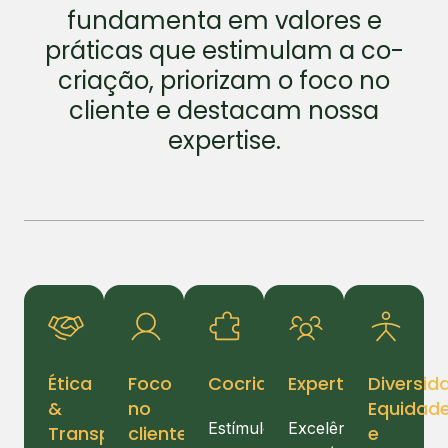
fundamenta em valores e
práticas que estimulam a co-
criação, priorizam o foco no
cliente e destacam nossa
expertise.
Ética
Foco
Cocriação
Expertise
Diversid
&
no
Equidad
Estímulo
Excelência
Transparência
cliente
e