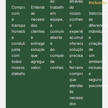
ao
através
Inclusão
Compromisso
Entender
trabalho
do
com
as
em
nosso
Valorizam
a
necessidades
equipe,
conhecimento
as
transparência,
dos
à
e
diferenças
honestidade
clientes
comunicação
experiência
individuais
e
e
aberta
acumulada,
e
conduta
entregar
e
oferecemos
criação
justa
soluções
ao
soluções
de
com
que
compartilhamento
precisas
um
todos
agreguem
de
e
ambiente
nossos
valor.
conhecimento.
ferramentas
inclusivo
stakeholders.
comprovadas
e
que
seguro
atendam
psicologic
às
necessidades
dos