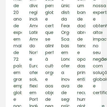
de
diversas
personalizadas,
único
um
nossa
20
regiões,
globais
distribuidor
banco
expert
anos
incluindo
e
da
de
e
de
América
certificadas
Fearless
dados
obten
experiência
Latina,
que
Organizacional
abrangente
alto
em
América
se
Scan,
de
impac
mais
do
alinham
baseada
tendências
no
de
Norte
perfeitamente
em
e
seu
72
e
à
Londres,
oportunidade
negóc
países,
Europa,
cultura
oferecemos
das
com
em
oferecendo
organizacional
a
principais
soluç
grandes
soluções
e
inovadora
entidades
globai
empresas
flexíveis
aos
avaliação
de
e
globais
em
objetivos
de
recursos
certif
e
Português,
de
segurança
humanos
nacionais,
Inglês
negócio
psicológica,
globalmente,