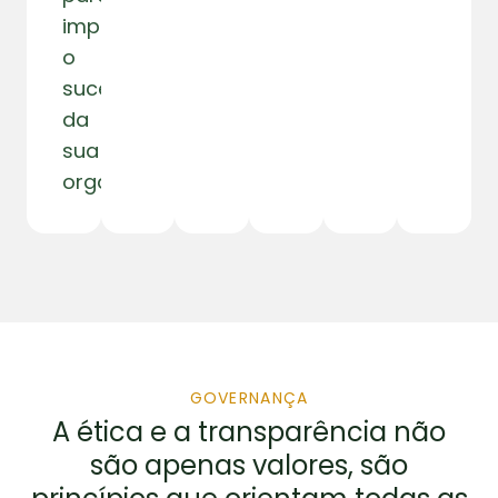
impulsionar
o
sucesso
da
sua
organização.
GOVERNANÇA
A ética e a transparência não
são apenas valores, são