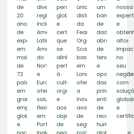
de
diversas
personalizadas,
único
um
nossa
20
regiões,
globais
distribuidor
banco
expert
anos
incluindo
e
da
de
e
de
América
certificadas
Fearless
dados
obten
experiência
Latina,
que
Organizacional
abrangente
alto
em
América
se
Scan,
de
impac
mais
do
alinham
baseada
tendências
no
de
Norte
perfeitamente
em
e
seu
72
e
à
Londres,
oportunidade
negóc
países,
Europa,
cultura
oferecemos
das
com
em
oferecendo
organizacional
a
principais
soluç
grandes
soluções
e
inovadora
entidades
globai
empresas
flexíveis
aos
avaliação
de
e
globais
em
objetivos
de
recursos
certif
e
Português,
de
segurança
humanos
nacionais,
Inglês
negócio
psicológica,
globalmente,