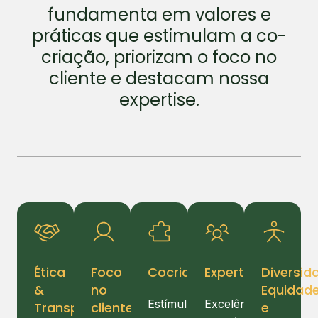
fundamenta em valores e
práticas que estimulam a co-
criação, priorizam o foco no
cliente e destacam nossa
expertise.
Ética
Foco
Cocriação
Expertise
Diversid
&
no
Equidad
Estímulo
Excelência
Transparência
cliente
e