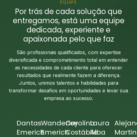
EQUIPE
Por trás de cada solução que
entregamos, está uma equipe
dedicada, experiente e
apaixonada pelo que faz
São profissionais qualificados, com expertise
diversificada e comprometimento total em entender
as necessidades de cada cliente para oferecer
resultados que realmente fazem a diferença.
Juntos, unimos talentos e habilidades para
transformar desafios em oportunidades e levar sua
empresa ao sucesso.
Dantas
Wanderley
Carolina
Laura
Alejan
Emerich
Emerich
Costábile
Alba
Martin