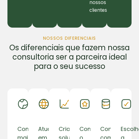
nossos
clientes.
NOSSOS DIFERENCIAIS
Os diferenciais que fazem nossa
consultoria ser a parceira ideal
para o seu sucesso
Com
Atuamos
Criamos
Como
Contamos
Escol
mais
em
soluções
o
com
a