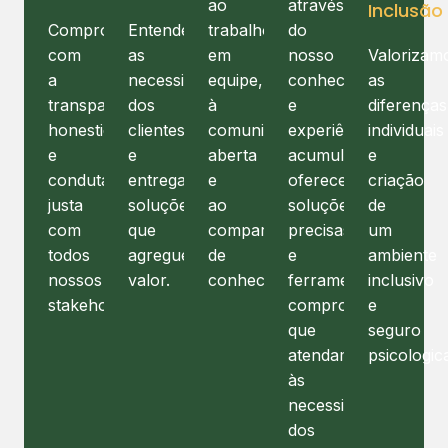
ao
através
Inclusão
Compromisso
Entender
trabalho
do
com
as
em
nosso
Valorizam
a
necessidades
equipe,
conhecimento
as
transparência,
dos
à
e
diferenças
honestidade
clientes
comunicação
experiência
individuais
e
e
aberta
acumulada,
e
conduta
entregar
e
oferecemos
criação
justa
soluções
ao
soluções
de
com
que
compartilhamento
precisas
um
todos
agreguem
de
e
ambiente
nossos
valor.
conhecimento.
ferramentas
inclusivo
stakeholders.
comprovadas
e
que
seguro
atendam
psicologic
às
necessidades
dos